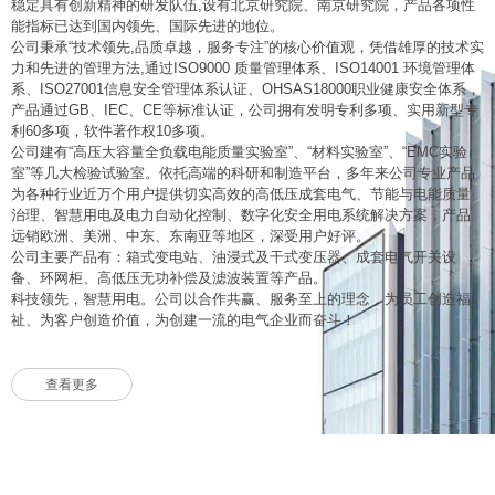
稳定具有创新精神的研发队伍,设有北京研究院、南京研究院，产品各项性
能指标已达到国内领先、国际先进的地位。
公司秉承“技术领先,品质卓越，服务专注”的核心价值观，凭借雄厚的技术实
力和先进的管理方法,通过ISO9000 质量管理体系、ISO14001 环境管理体
系、ISO27001信息安全管理体系认证、OHSAS18000职业健康安全体系，
产品通过GB、IEC、CE等标准认证，公司拥有发明专利多项、实用新型专
利60多项，软件著作权10多项。
公司建有“高压大容量全负载电能质量实验室”、“材料实验室”、“EMC实验
室”等几大检验试验室。依托高端的科研和制造平台，多年来公司专业产品
为各种行业近万个用户提供切实高效的高低压成套电气、节能与电能质量
治理、智慧用电及电力自动化控制、数字化安全用电系统解决方案，产品
远销欧洲、美洲、中东、东南亚等地区，深受用户好评。
公司主要产品有：箱式变电站、油浸式及干式变压器、成套电气开关设
备、环网柜、高低压无功补偿及滤波装置等产品。
科技领先，智慧用电。公司以合作共赢、服务至上的理念，为员工创造福
祉、为客户创造价值，为创建一流的电气企业而奋斗！
查看更多