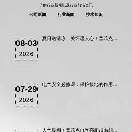
了解行业新闻以及行业前沿资讯
公司新闻
行业新闻
技术知识
夏日送清凉，关怀暖人心！普菲克电
08-03
气发放夏季暖心福利
2026
电气安全必修课：保护接地的作用与
07-29
10/0.4kV变电所接地详解
2026
人气爆棚！普菲克电气亮相越南胡志